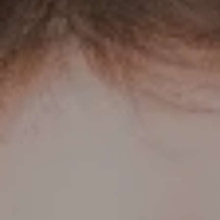
Tuhanku, kasihilah mereka keduanya, sebagaimana mereka
berdua (orang tua)telah mendidikku waktu kecil ”.
Al-Isra’ ayat 24
Assalamu’alaikum Wr. Wb.
Dengan memohon rahmat dan ridho Allah Subhanahu
Wa Ta’ala, insyaaAllah kami akan menyelenggarakan
acara Tasyakuran Aqiqah anak kami :