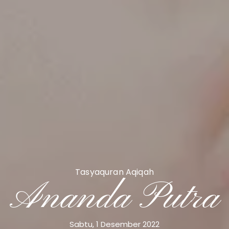
Minggu, 24 Januari 2024
Pukul : 08.00 -10.00 WIB
Lokasi Acara :
Ballroom Mesjid Makmur
Jl. Lorem Ipsum N0.129, Jakarta
Lihat Lokasi
Tasyaquran Aqiqah
Ananda Putra
Sabtu, 1 Desember 2022