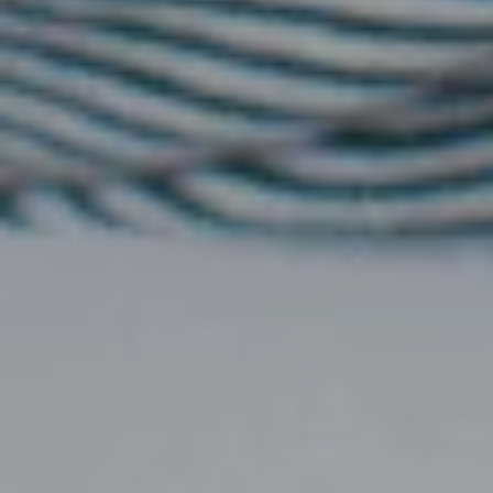
KELUARGA BESAR KAMI MEMNGUCAPKAN
TERIMA KASIH ATAS KEHADIRAN BAPAK /
IBU /SAUDARA/I
Ananda Putra
MINGGU, 24 JANUARI 2024