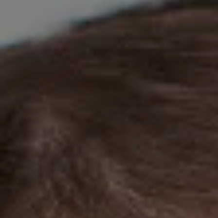
TASYAKURAN AQIQAH
Ananda Putra
MINGGU, 24 JANUARI 2024
Simpan di Kalender
" Dan hendaknya rendahkanlah dirimu terhadap mereka
berdua dengan penuh kesayangan lalu ucapkanlah: “Wahai