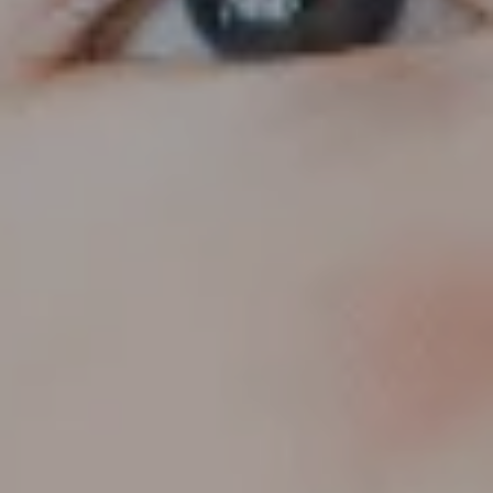
dan Ibu Lorem Ipsum
Dengan segala kerendahan hati kami berharap kehadiran
Bapak/Ibu/Saudara/i dalam acara Tasyakuran Aqiqah anak
kami yang akan diselenggarakan pada :
Tasyakuran Aqiqah