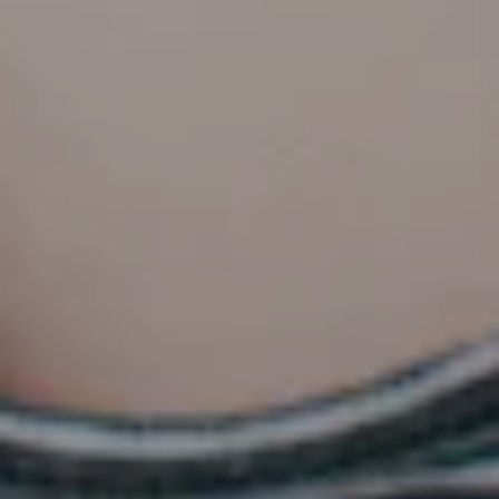
Doa Restu Anda merupakan karunia yang sangat berarti bagi
kami. Namun jika memberi adalah ungkapan tanda kasih Anda,
Anda dapat memberi gift
Kirim Gift
Doa & Ucapan
0
Wishes
0
0
0
Hadir
Tidak hadir
Masih Ragu