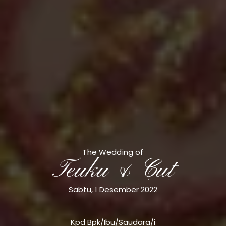
The Wedding of
Teuku & Cut
Sabtu, 1 Desember 2022
Kpd Bpk/Ibu/Saudara/i