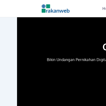
Skip
H
to
content
Bikin Undangan Pernikahan Digita