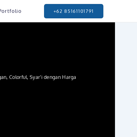
Portfolio
+62 85161101791
an, Colorful, Syar'i dengan Harga