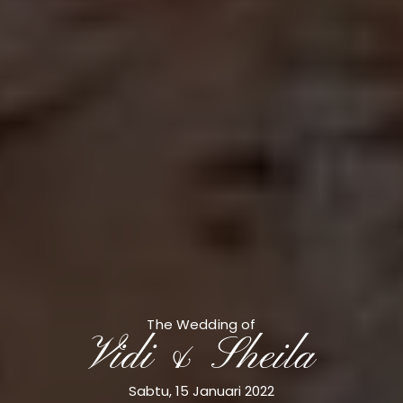
The Wedding of
Vidi & Sheila
Sabtu, 15 Januari 2022