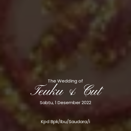
The Wedding of
Teuku & Cut
Sabtu, 1 Desember 2022
Kpd Bpk/Ibu/Saudara/i